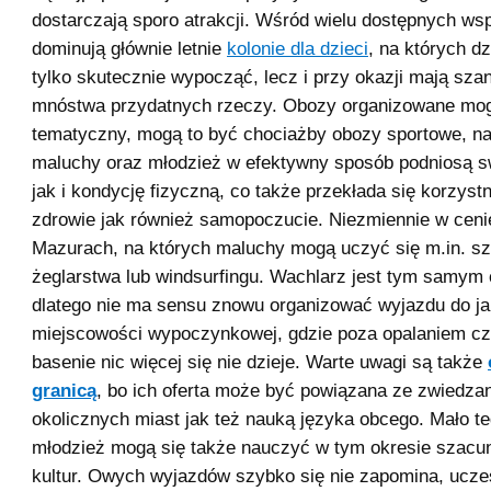
dostarczają sporo atrakcji. Wśród wielu dostępnych wsp
dominują głównie letnie
kolonie dla dzieci
, na których d
tylko skutecznie wypocząć, lecz i przy okazji mają sza
mnóstwa przydatnych rzeczy. Obozy organizowane mo
tematyczny, mogą to być chociażby obozy sportowe, na
maluchy oraz młodzież w efektywny sposób podniosą s
jak i kondycję fizyczną, co także przekłada się korzystn
zdrowie jak również samopoczucie. Niezmiennie w cenie
Mazurach, na których maluchy mogą uczyć się m.in. szt
żeglarstwa lub windsurfingu. Wachlarz jest tym samym 
dlatego nie ma sensu znowu organizować wyjazdu do ja
miejscowości wypoczynkowej, gdzie poza opalaniem c
basenie nic więcej się nie dzieje. Warte uwagi są także
granicą
, bo ich oferta może być powiązana ze zwiedza
okolicznych miast jak też nauką języka obcego. Mało teg
młodzież mogą się także nauczyć w tym okresie szacu
kultur. Owych wyjazdów szybko się nie zapomina, uczes