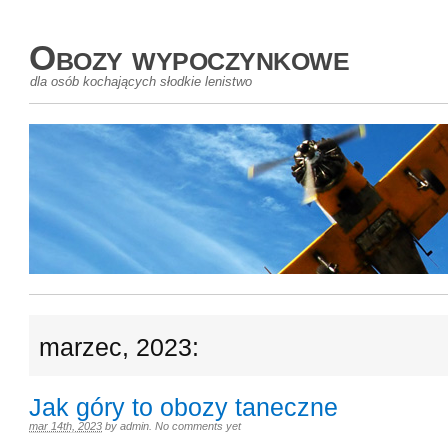
Obozy wypoczynkowe
dla osób kochających słodkie lenistwo
marzec, 2023:
Jak góry to obozy taneczne
mar 14th, 2023
by
admin
.
No comments yet