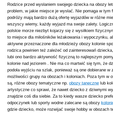
Rodzice przed wysłaniem swojego dziecka na obozy let
problem, w jakie miejsce je wysłać. Nie pomaga w tym fa
podróży mają bardzo dużą ofertę wyjazdów w różne mie
wszyscy wiemy, każdy wyjazd ma swoje zalety. Logiczn
polskie morze niezbyt kojarzy się z wysiłkiem fizyczny
to miejsce dla miłośników leżakowania i wypoczynku, a
aktywne przeznaczone dla młodzieży obozy kolonie sp
rodzica powinien też zależeć od zainteresowań dziecka
lubi ono bardzo aktywność fizyczną to najlepszym pom
kolonie nad jeziorem . Nie ma co martwić się tym, że dz
podoła wyjściu na szlak, ponieważ są one dobierane w 
możliwości grupy na obozach i koloniach. Poza tym w of
są, różne obozy tematyczne np.
obozy taneczne
lub kol
artystyczne co sprawi, że nawet dziecko z dziwnymi 
znajdzie coś dla siebie. Za to kiedy wasze dziecko pref
odpoczynek lub sporty wodne zalecane są obozy
kolon
gdzie dziecko, może rozwijać swoje hobby w obozach 