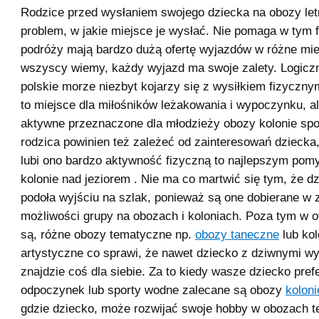
Rodzice przed wysłaniem swojego dziecka na obozy let
problem, w jakie miejsce je wysłać. Nie pomaga w tym fa
podróży mają bardzo dużą ofertę wyjazdów w różne mie
wszyscy wiemy, każdy wyjazd ma swoje zalety. Logiczn
polskie morze niezbyt kojarzy się z wysiłkiem fizyczny
to miejsce dla miłośników leżakowania i wypoczynku, a
aktywne przeznaczone dla młodzieży obozy kolonie sp
rodzica powinien też zależeć od zainteresowań dziecka
lubi ono bardzo aktywność fizyczną to najlepszym pom
kolonie nad jeziorem . Nie ma co martwić się tym, że dz
podoła wyjściu na szlak, ponieważ są one dobierane w 
możliwości grupy na obozach i koloniach. Poza tym w of
są, różne obozy tematyczne np.
obozy taneczne
lub kol
artystyczne co sprawi, że nawet dziecko z dziwnymi 
znajdzie coś dla siebie. Za to kiedy wasze dziecko pref
odpoczynek lub sporty wodne zalecane są obozy
kolon
gdzie dziecko, może rozwijać swoje hobby w obozach 