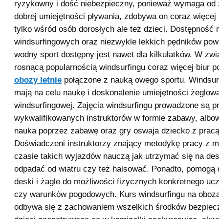
ryzykowny i dość niebezpieczny, ponieważ wymaga od
dobrej umiejętności pływania, zdobywa on coraz więce
tylko wśród osób dorosłych ale też dzieci. Dostępność
windsurfingowych oraz niezwykle lekkich pędników powo
wodny sport dostępny jest nawet dla kilkulatków. W zwi
rosnącą popularnością windsurfingu coraz więcej biur p
obozy letnie
połączone z nauką owego sportu. Windsur
mają na celu naukę i doskonalenie umiejętności żeglow
windsurfingowej. Zajęcia windsurfingu prowadzone są p
wykwalifikowanych instruktorów w formie zabawy, albo
nauka poprzez zabawę oraz gry oswaja dziecko z pracą
Doświadczeni instruktorzy znający metodykę pracy z 
czasie takich wyjazdów nauczą jak utrzymać się na des
odpadać od wiatru czy też halsować. Ponadto, pomogą
deski i żagle do możliwości fizycznych konkretnego uc
czy warunków pogodowych. Kurs windsurfingu na oboza
odbywa się z zachowaniem wszelkich środków bezpiecz