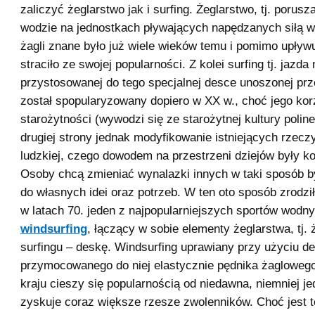
zaliczyć żeglarstwo jak i surfing. Żeglarstwo, tj. porusz
wodzie na jednostkach pływających napędzanych siłą w
żagli znane było już wiele wieków temu i pomimo upływu 
straciło ze swojej popularności. Z kolei surfing tj. jazda 
przystosowanej do tego specjalnej desce unoszonej prz
został spopularyzowany dopiero w XX w., choć jego kor
starożytności (wywodzi się ze starożytnej kultury poline
drugiej strony jednak modyfikowanie istniejących rzecz
ludzkiej, czego dowodem na przestrzeni dziejów były ko
Osoby chcą zmieniać wynalazki innych w taki sposób b
do własnych idei oraz potrzeb. W ten oto sposób zrodził 
w latach 70. jeden z najpopularniejszych sportów wodny
windsurfing
, łączący w sobie elementy żeglarstwa, tj. ż
surfingu – deskę. Windsurfing uprawiany przy użyciu de
przymocowanego do niej elastycznie pędnika żaglowe
kraju cieszy się popularnością od niedawna, niemniej j
zyskuje coraz większe rzesze zwolenników. Choć jest t