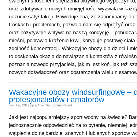
świenym sposobem spędzenia aktywnego wypoczynku, a 
oraz zdobywanie nowych umiejętności wyzwala w każd
uczucie satysfakcji. Powoduje ona, że zapominamy o c
troskach i problemach, pozwala nam się odprężyć oraz 
oraz pozytywnie wpływa na naszą kondycję – pobudza w
mięśni, poprawia krążenie krwi, koryguje postawę ciała
zdolność koncentracji. Wakacyjne obozy dla dzieci i mł
to doskonała okazja do nawiązania kontaktów z rówieśn
poznania nowego przyjaciela, jakim jest koń, jak też s
nowych doświadczeń oraz dostarczenia wielu niesamow
Wakacyjne obozy windsurfingowe – d
profesjonalistów i amatorów
mar 1st, 2012
by
admin
.
No comments yet
Jaki jest najpopularniejszy sport wodny na świecie? Ba
jednoznacznie odpowiedzieć na to pytanie, niemniej jed
wątpienia do najbardziej znanych i lubianych sportów