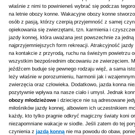
właśnie z nimi to powinieneś wybrać się podczas tegor
na letnie obozy konne. Wakacyjne obozy konne stworzo
osób z pasją, którzy czerpią przyjemność z samej czyn
opiekowania się zwierzętami, tzn. karmienia i czyszcze
jazdy konnej, która uważana jest powszechnie za jedną
najprzyjemniejszych form rekreacji. Atrakcyjność jazdy
na kontakcie z przyrodą, ruchu na świeżym powietrzu o
wszystkim bezpośrednim obcowaniu ze zwierzęciem. M
jeźdźcem buduje się pewnego rodzaju więź, a sama isto
leży właśnie w porozumieniu, harmonii jak i wzajemny
zwierzęcia oraz człowieka. Dodatkowo, jazda konna ni
pozytywnie wpływa na nasze ciało i umysł. Jednak kon
obozy młodzieżowe
i dziecięce nie są adresowane jedy
miłośników jazdy konnej, albowiem ich uczestnikiem m
każdy, kto tylko pragnie odkryć magiczny światy koni o
niezapomniane wakacje w siodle. Jeśli zatem do tej por
czynienia z
jazdą konną
nie ma powodu do obaw, poni