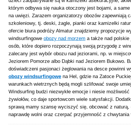
dzieci zaopatrywane są w kamizelki asekuracyjne, ak
którym odbywa się nauka otoczony jest bojami, a same
na uwięzi. Zarazem organizatorzy obozów zapewniają c
szkoleniowy, tj. deski, żagle, pianki oraz kamizelki rat
ofercie biura podróży Almatur znajdziemy propozycje w
windsurfingowe
obozy nad morzem
a także nad polskie 
osób, które dopiero rozpoczynają swoją przygodę z win
zalecany jest wybór obozu nad jeziorami, np. w miejsc
Jeziorem Pomorze albo Dąbki nad Jeziorem Bukowo. Ba
doświadczeni pasjonaci żeglowania na desce powinni w
obozy windsurfingowe
na Hel, gdzie na Zatoce Puckie
warunkach wietrznych będą mogli szlifować swoje umiej
Windsurfing budzi niezwykłe emocje i niesie możliwość 
żywiołów, co daje sportowcom wiele satysfakcji. Dodat
sprawą mamy szansę wyciszyć się, obcować z naturą, 
naprawdę wolni oraz czerpać przyjemność z chwytania 