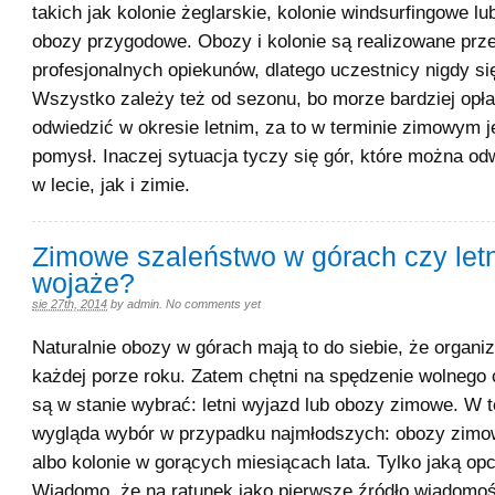
takich jak kolonie żeglarskie, kolonie windsurfingowe l
obozy przygodowe. Obozy i kolonie są realizowane prz
profesjonalnych opiekunów, dlatego uczestnicy nigdy si
Wszystko zależy też od sezonu, bo morze bardziej opła
odwiedzić w okresie letnim, za to w terminie zimowym je
pomysł. Inaczej sytuacja tyczy się gór, które można o
w lecie, jak i zimie.
Zimowe szaleństwo w górach czy let
wojaże?
sie 27th, 2014
by
admin
.
No comments yet
Naturalnie obozy w górach mają to do siebie, że organi
każdej porze roku. Zatem chętni na spędzenie wolnego
są w stanie wybrać: letni wyjazd lub obozy zimowe. W
wygląda wybór w przypadku najmłodszych: obozy zimow
albo kolonie w gorących miesiącach lata. Tylko jaką op
Wiadomo, że na ratunek jako pierwsze źródło wiadomoś