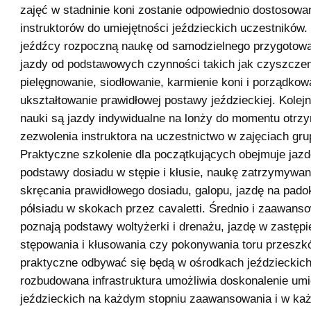
zajęć w stadninie koni zostanie odpowiednio dostosowa
instruktorów do umiejętności jeździeckich uczestników
jeźdźcy rozpoczną naukę od samodzielnego przygotowa
jazdy od podstawowych czynności takich jak czyszczen
pielęgnowanie, siodłowanie, karmienie koni i porządkowa
ukształtowanie prawidłowej postawy jeździeckiej. Kole
nauki są jazdy indywidualne na lonży do momentu otrz
zezwolenia instruktora na uczestnictwo w zajęciach gr
Praktyczne szkolenie dla początkujących obejmuje jazd
podstawy dosiadu w stępie i kłusie, naukę zatrzymywani
skręcania prawidłowego dosiadu, galopu, jazdę na pado
półsiadu w skokach przez cavaletti. Średnio i zaawans
poznają podstawy woltyżerki i drenażu, jazdę w zastępi
stępowania i kłusowania czy pokonywania toru przeszkó
praktyczne odbywać się będą w ośrodkach jeździeckich
rozbudowana infrastruktura umożliwia doskonalenie umi
jeździeckich na każdym stopniu zaawansowania i w ka