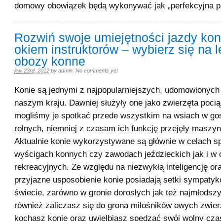
domowy obowiązek będą wykonywać jak „perfekcyjna p
Rozwiń swoje umiejętności jazdy kon
okiem instruktorów – wybierz się na l
obozy konne
kwi 23rd, 2012
by
admin
.
No comments yet
Konie są jednymi z najpopularniejszych, udomowionych
naszym kraju. Dawniej służyły one jako zwierzęta poci
mogliśmy je spotkać przede wszystkim na wsiach w g
rolnych, niemniej z czasam ich funkcję przejęły maszyn
Aktualnie konie wykorzystywane są głównie w celach sp
wyścigach konnych czy zawodach jeździeckich jak i w 
rekreacyjnych. Ze względu na niezwykłą inteligencję ora
przyjazne usposobienie konie posiadają setki sympaty
świecie, zarówno w gronie dorosłych jak też najmłodszy
również zaliczasz się do grona miłośników owych zwierz
kochasz konie oraz uwielbiasz spędzać swój wolny cza