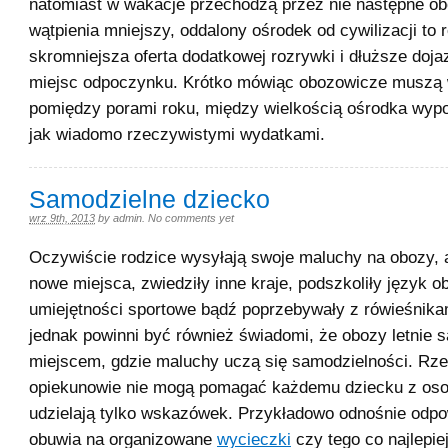
natomiast w wakacje przechodzą przez nie następne obo
wątpienia mniejszy, oddalony ośrodek od cywilizacji to 
skromniejsza oferta dodatkowej rozrywki i dłuższe doj
miejsc odpoczynku. Krótko mówiąc obozowicze muszą 
pomiędzy porami roku, między wielkością ośrodka wyp
jak wiadomo rzeczywistymi wydatkami.
Samodzielne dziecko
wrz 9th, 2013
by
admin
.
No comments yet
Oczywiście rodzice wysyłają swoje maluchy na obozy, 
nowe miejsca, zwiedziły inne kraje, podszkoliły język o
umiejętności sportowe bądź poprzebywały z rówieśnika
jednak powinni być również świadomi, że obozy letnie 
miejscem, gdzie maluchy uczą się samodzielności. Rze
opiekunowie nie mogą pomagać każdemu dziecku z oso
udzielają tylko wskazówek. Przykładowo odnośnie odp
obuwia na organizowane
wycieczki
czy tego co najlepie