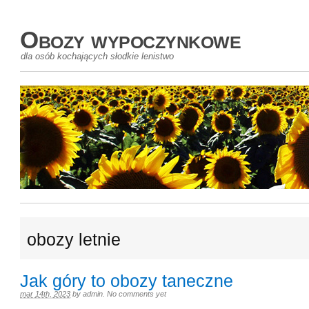
Obozy wypoczynkowe
dla osób kochających słodkie lenistwo
obozy letnie
Jak góry to obozy taneczne
mar 14th, 2023
by
admin
.
No comments yet