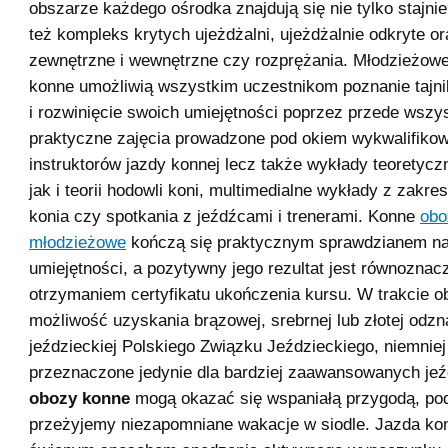
obszarze każdego ośrodka znajdują się nie tylko stajnie
też kompleks krytych ujeżdżalni, ujeżdżalnie odkryte o
zewnętrzne i wewnętrzne czy rozprężania. Młodzieżow
konne umożliwią wszystkim uczestnikom poznanie tajn
i rozwinięcie swoich umiejętności poprzez przede wszy
praktyczne zajęcia prowadzone pod okiem wykwalifiko
instruktorów jazdy konnej lecz także wykłady teoretycz
jak i teorii hodowli koni, multimedialne wykłady z zakre
konia czy spotkania z jeźdźcami i trenerami. Konne
obo
młodzieżowe
kończą się praktycznym sprawdzianem n
umiejętności, a pozytywny jego rezultat jest równoznac
otrzymaniem certyfikatu ukończenia kursu. W trakcie o
możliwość uzyskania brązowej, srebrnej lub złotej odzn
jeździeckiej Polskiego Związku Jeździeckiego, niemniej
przeznaczone jedynie dla bardziej zaawansowanych jeź
obozy konne
mogą okazać się wspaniałą przygodą, pod
przeżyjemy niezapomniane wakacje w siodle. Jazda kon