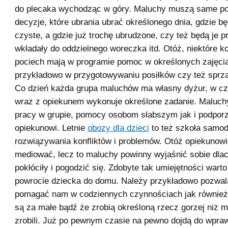
do plecaka wychodząc w góry. Maluchy muszą same 
decyzje, które ubrania ubrać określonego dnia, gdzie b
czyste, a gdzie już trochę ubrudzone, czy też będą je pr
wkładały do oddzielnego woreczka itd. Otóż, niektóre ko
pociech mają w programie pomoc w określonych zajęci
przykładowo w przygotowywaniu posiłków czy też sprzą
Co dzień każda grupa maluchów ma własny dyżur, w cz
wraz z opiekunem wykonuje określone zadanie. Maluch
pracy w grupie, pomocy osobom słabszym jak i podpor
opiekunowi. Letnie
obozy dla dzieci
to też szkoła samod
rozwiązywania konfliktów i problemów. Otóż opiekunow
mediować, lecz to maluchy powinny wyjaśnić sobie dla
pokłóciły i pogodzić się. Zdobyte tak umiejętności wart
powrocie dziecka do domu. Należy przykładowo pozwa
pomagać nam w codziennych czynnościach jak również 
są za małe bądź że zrobią określoną rzecz gorzej niż 
zrobili. Już po pewnym czasie na pewno dojdą do wpra