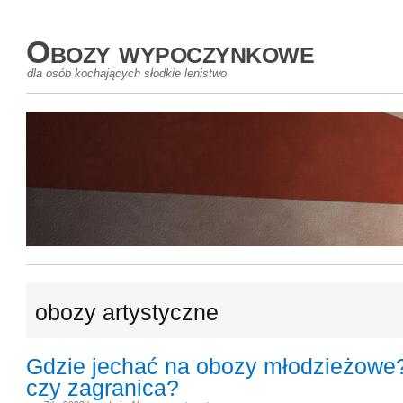
Obozy wypoczynkowe
dla osób kochających słodkie lenistwo
obozy artystyczne
Gdzie jechać na obozy młodzieżowe
czy zagranica?