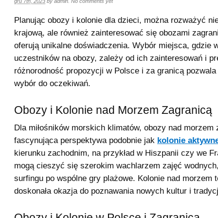
gru 7th, 2023
by
admin
.
No comments yet
Planując obozy i kolonie dla dzieci, można rozważyć nie
krajową, ale również zainteresować się obozami zagran
oferują unikalne doświadczenia. Wybór miejsca, gdzie
uczestników na obozy, zależy od ich zainteresowań i pre
różnorodność propozycji w Polsce i za granicą pozwal
wybór do oczekiwań.
Obozy i Kolonie nad Morzem Zagranicą
Dla miłośników morskich klimatów, obozy nad morzem z
fascynująca perspektywa podobnie jak
kolonie aktywne
kierunku zachodnim, na przykład w Hiszpanii czy we Fra
mogą cieszyć się szerokim wachlarzem zajęć wodnych,
surfingu po wspólne gry plażowe. Kolonie nad morzem t
doskonała okazja do poznawania nowych kultur i tradycj
Obozy i Kolonie w Polsce i Zagranicą