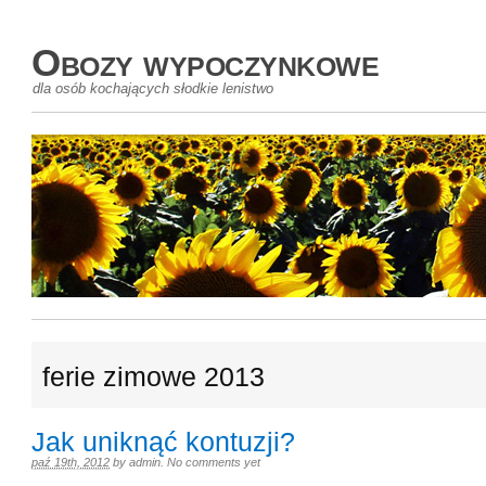
Obozy wypoczynkowe
dla osób kochających słodkie lenistwo
ferie zimowe 2013
Jak uniknąć kontuzji?
paź 19th, 2012
by
admin
.
No comments yet