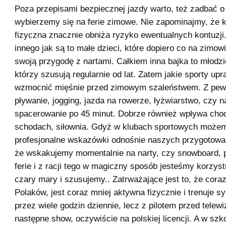
Poza przepisami bezpiecznej jazdy warto, też zadbać o
wybierzemy się na ferie zimowe. Nie zapominajmy, że 
fizyczna znacznie obniża ryzyko ewentualnych kontuzji
innego jak są to małe dzieci, które dopiero co na zimo
swoją przygodę z nartami. Całkiem inna bajka to młodzie
którzy szusują regularnie od lat. Zatem jakie sporty upr
wzmocnić mięśnie przed zimowym szaleństwem. Z pew
pływanie, jogging, jazda na rowerze, łyżwiarstwo, czy 
spacerowanie po 45 minut. Dobrze również wpływa cho
schodach, siłownia. Gdyż w klubach sportowych możem
profesjonalne wskazówki odnośnie naszych przygotowań.
że wskakujemy momentalnie na narty, czy snowboard, 
ferie i z racji tego w magiczny sposób jesteśmy korzys
czary mary i szusujemy.. Zatrważające jest to, że coraz
Polaków, jest coraz mniej aktywna fizycznie i trenuje s
przez wiele godzin dziennie, lecz z pilotem przed telew
następne show, oczywiście na polskiej licencji. A w szko